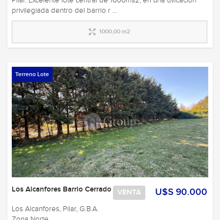
Pilar. Excelente lote central de 1000ms2, en una uvicación
privilegiada dentro del barrio r ...
1000,00 m2
Terreno Lote
Los Alcanfores Barrio Cerrado
U$S 90.000
VENTA
Los Alcanfores, Pilar, G.B.A.
Zona Norte