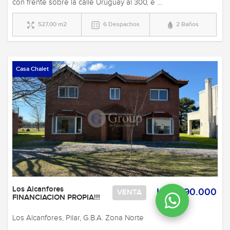
con frente sobre la calle Uruguay al 300, e ...
527,00 m2
6 Despachos
2 Baños
Casa Chalet
Los Alcanfores
U$S 290.000
VENTA
FINANCIACION PROPIA!!!
Los Alcanfores, Pilar, G.B.A. Zona Norte