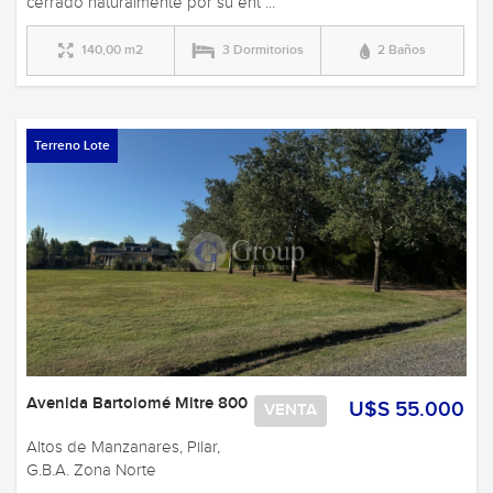
cerrado naturalmente por su ent ...
140,00 m2
3 Dormitorios
2 Baños
Terreno Lote
Avenida Bartolomé Mitre 800
U$S 55.000
VENTA
Altos de Manzanares, Pilar,
G.B.A. Zona Norte