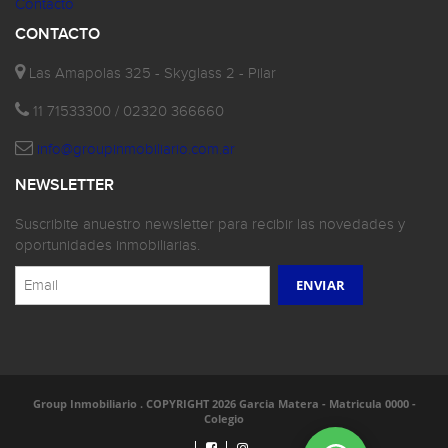
Contacto
CONTACTO
Las Amapolas 325 - Skyglass 2 - Pilar
11 71533300 / 02320 366660
info@groupinmobiliario.com.ar
NEWSLETTER
Suscribite anuestro newsletter para recibir las novedades y
oportunidades inmobiliarias.
Group Inmobiliario . COPYRIGHT 2026 Garcia Matera - Matricula 0000 -
Colegio