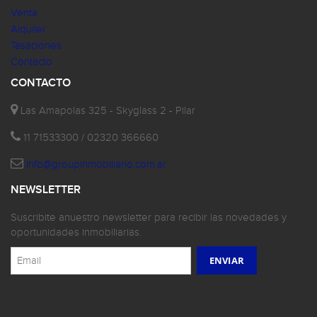
Venta
Alquiler
Tasaciones
Contacto
CONTACTO
Las Amapolas 325 - Skyglass 2 - Pilar
11 71533300 / 02320 366660
info@groupinmobiliario.com.ar
NEWSLETTER
Suscribite anuestro newsletter para recibir las novedades y
oportunidades inmobiliarias.