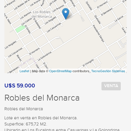
Leaflet
| Map data ©
OpenStreetMap
contributors,
TecnoGestión Sistemas
U$S 59.000
VENTA
Robles del Monarca
Robles del Monarca
Lote en venta en Robles del Monarca.

Superficie: 675,72 M2.

Ubicado en Los Eucaliptus entre Casuarinas y La Golondrina.
