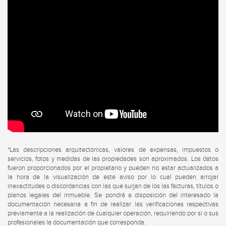
*Las descripciones arquitectónicas, valores de expensas, impuestos o
servicios, fotos y medidas de las propiedades son aproximados. Los datos
fueron proporcionados por el propietario y pueden no estar actualizados a
la hora de la visualización de este aviso por lo cual pueden arrojar
inexactitudes o discordancias con las que surjan de los las facturas, títulos o
planos legales del inmueble. Se pondrá a disposición del interesado la
documentación necesaria a fin de realizar las verificaciones respectivas
previamente a la realización de cualquier operación, requiriendo por sí o sus
profesionales la documentación que corresponda.