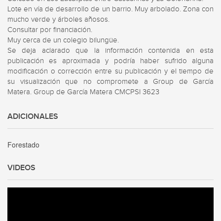
Lote en vía de desarrollo de un barrio. Muy arbolado. Zona con 
mucho verde y árboles añosos.

Consultar por financiación. 

Muy cerca de un colegio bilungüe.

Se deja aclarado que la información contenida en esta 
publicación es aproximada y podría haber sufrido alguna 
modificación o corrección entre su publicación y el tiempo de 
su visualización que no compromete a Group de García 
Matera. Group de García Matera CMCPSI 3623
ADICIONALES
Forestado
VIDEOS