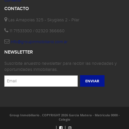
Contacto
CONTACTO
Las Amapolas 325 - Skyglass 2 - Pilar
11 71533300 / 02320 366660
info@groupinmobiliario.com.ar
NEWSLETTER
Suscribite anuestro newsletter para recibir las novedades y
oportunidades inmobiliarias.
Group Inmobiliario . COPYRIGHT 2026 Garcia Matera - Matricula 0000 -
Colegio